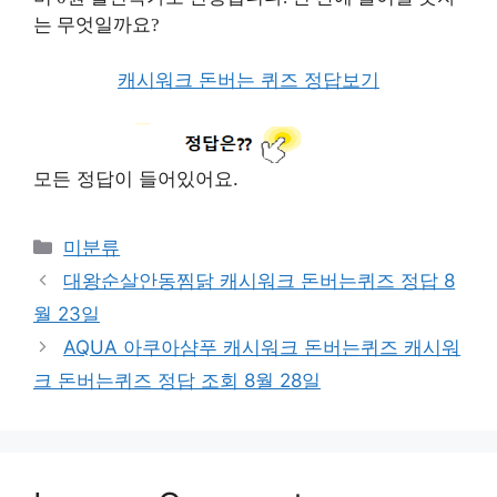
는 무엇일까요?
캐시워크 돈버는 퀴즈 정답보기
모든 정답이 들어있어요.
Categories
미분류
대왕순살안동찜닭 캐시워크 돈버는퀴즈 정답 8
월 23일
AQUA 아쿠아샴푸 캐시워크 돈버는퀴즈 캐시워
크 돈버는퀴즈 정답 조회 8월 28일