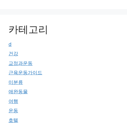
카테고리
d
건강
교정과운동
근육운동가이드
미분류
애완동물
여행
운동
호텔