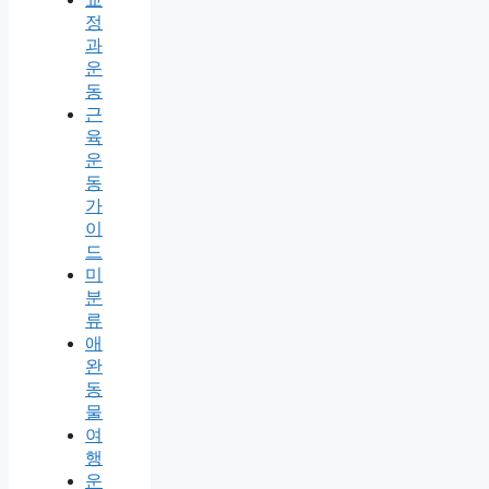
정
과
운
동
근
육
운
동
가
이
드
미
분
류
애
완
동
물
여
행
운