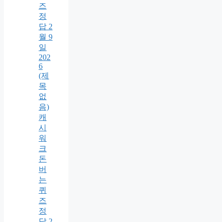
즈
정
답 2
월 9
일
202
6
(제
목
없
음)
캐
시
워
크
돈
버
는
퀴
즈
정
답 2