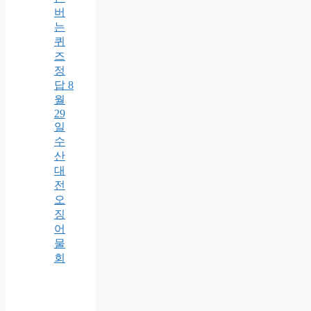
버
는
퀴
즈
정
답 8
월
29
일
수
산
대
전
오
징
어
물
회