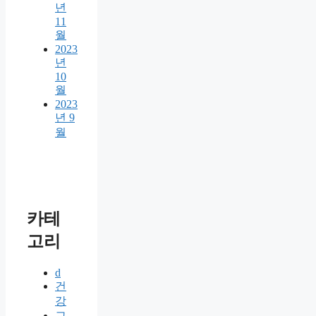
년
11
월
2023
년
10
월
2023
년 9
월
카테
고리
d
건
강
교