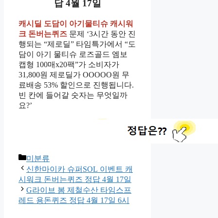
답 4월 17일
캐시딜 도담이 아기물티슈 캐시워
크 돈버는퀴즈
문제 ‘3시간 동안 진
행되는 “제로딜” 타임특가에서 “도
담이 아기 물티슈 로즈골드 엠보
캡형 100매x20팩”가 소비자가
31,800원 제로딜가 OOOOO원 무
료배송 53% 할인으로 진행됩니다.
빈 칸에 들어갈 숫자는 무엇일까
요?’
Categories
미분류
신한마이카 슈퍼SOL 이벤트 캐
시워크 돈버는퀴즈 정답 4월 17일
G라이브 봄 제철수산 타임스프
레드 용돈퀴즈 정답 4월 17일 6시