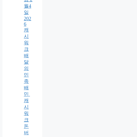
월4
일
202
6
캐
시
워
크
배
달
의
민
족
배
민
캐
시
워
크
돈
버