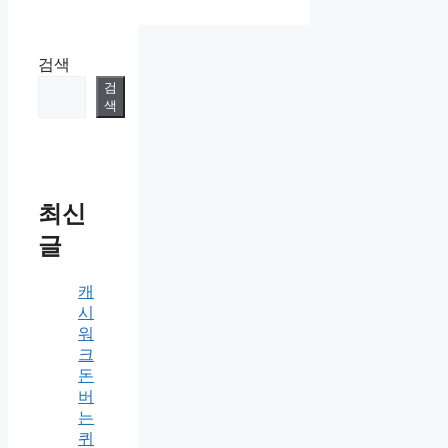
검색
검
색
최신
글
캐
시
워
크
돈
버
는
퀴