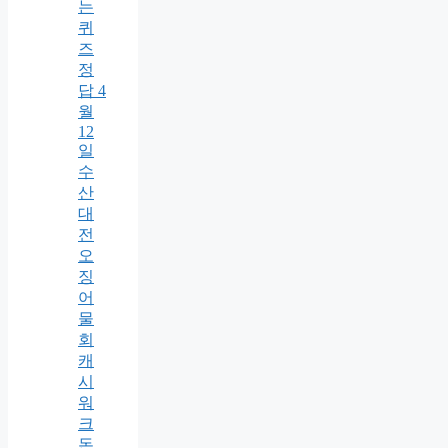
는
퀴
즈
정
답 4
월
12
일
수
산
대
전
오
징
어
물
회
캐
시
워
크
돈