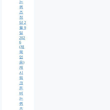
는
퀴
즈
정
답 2
월 9
일
202
6
(제
목
없
음)
캐
시
워
크
돈
버
는
퀴
즈