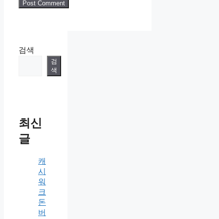
검색
검
색
최신
글
캐
시
워
크
돈
버