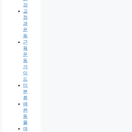
강
교
정
과
운
동
근
육
운
동
가
이
드
미
분
류
애
완
동
물
여