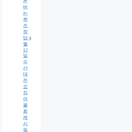
돈
버
는
퀴
즈
정
답 4
월
12
일
수
산
대
전
오
징
어
물
회
캐
시
워