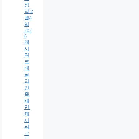
정
답 2
월4
일
202
6
캐
시
워
크
배
달
의
민
족
배
민
캐
시
워
크