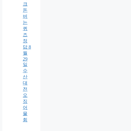
크
돈
버
는
퀴
즈
정
답 8
월
29
일
수
산
대
전
오
징
어
물
회